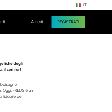
IT
EN
tti
Accedi
REGISTRATI
getiche degli
a, il comfort
fabbisogno
ne. Oggi, FREDS è un
affidabile per