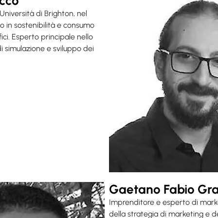
icco
Università di Brighton, nel
o in sostenibilità e consumo
ici. Esperto principale nello
di simulazione e sviluppo dei
Gaetano Fabio Gr
Imprenditore e esperto di marke
della strategia di marketing e d