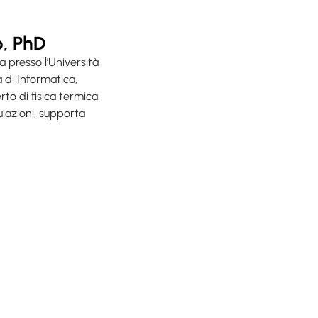
, PhD
 presso l’Università
 di Informatica,
to di fisica termica
ulazioni, supporta