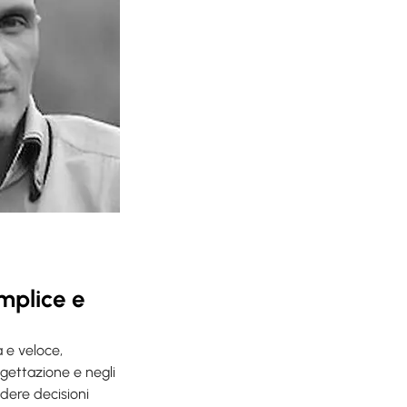
emplice e
a e veloce,
ogettazione e negli
ndere decisioni