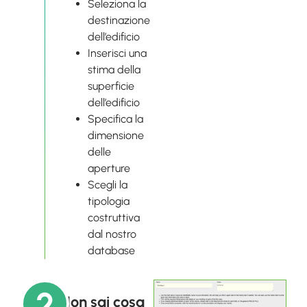
Seleziona la
destinazione
dell’edificio
Inserisci una
stima della
superficie
dell’edificio
Specifica la
dimensione
delle
aperture
Scegli la
tipologia
costruttiva
dal nostro
database
2
Non sai cosa