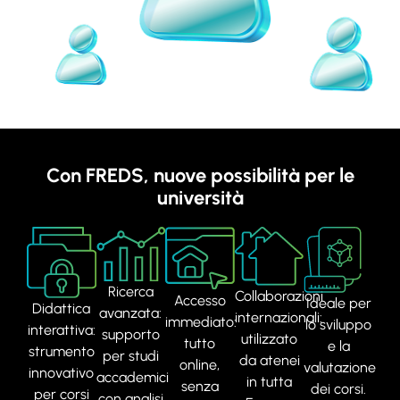
Con FREDS, nuove possibilità per le
università
Ricerca
Collaborazioni
Accesso
Ideale per
Didattica
avanzata:
internazionali:
immediato:
lo sviluppo
interattiva:
supporto
utilizzato
tutto
e la
strumento
per studi
da atenei
online,
valutazione
innovativo
accademici
in tutta
senza
dei corsi.
per corsi
con analisi