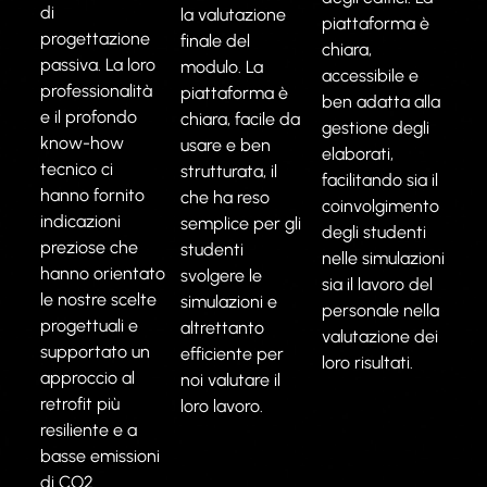
di
la valutazione
piattaforma è
progettazione
finale del
chiara,
passiva. La loro
modulo. La
accessibile e
professionalità
piattaforma è
ben adatta alla
e il profondo
chiara, facile da
gestione degli
know-how
usare e ben
elaborati,
tecnico ci
strutturata, il
facilitando sia il
hanno fornito
che ha reso
coinvolgimento
indicazioni
semplice per gli
degli studenti
preziose che
studenti
nelle simulazioni
hanno orientato
svolgere le
sia il lavoro del
le nostre scelte
simulazioni e
personale nella
progettuali e
altrettanto
valutazione dei
supportato un
efficiente per
loro risultati.
approccio al
noi valutare il
retrofit più
loro lavoro.
resiliente e a
basse emissioni
di CO2.