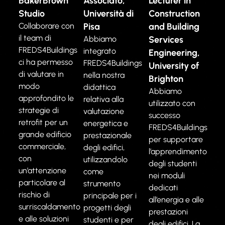
BakerBrown
Associato,
Lecturer in
Studio
Università di
Construction
Collaborare con
Pisa
and Building
il team di
Abbiamo
Services
FREDS4Buildings
integrato
Engineering,
ci ha permesso
FREDS4Buildings
University of
di valutare in
nella nostra
Brighton
modo
didattica
Abbiamo
approfondito le
relativa alla
utilizzato con
strategie di
valutazione
successo
retrofit per un
energetica e
FREDS4Buildings
grande edificio
prestazionale
per supportare
commerciale,
degli edifici,
l’apprendimento
con
utilizzandolo
degli studenti
un’attenzione
come
nei moduli
particolare al
strumento
dedicati
rischio di
principale per i
all’energia e alle
surriscaldamento
progetti degli
prestazioni
e alle soluzioni
studenti e per
degli edifici. La