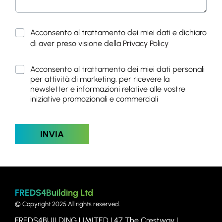
P
Acconsento al trattamento dei miei dati e dichiaro
r
di aver preso visione della
Privacy Policy
i
v
M
Acconsento al trattamento dei miei dati personali
a
a
per attività di marketing, per ricevere la
c
r
y
newsletter e informazioni relative alle vostre
k
P
iniziative promozionali e commerciali
e
o
t
l
i
i
INVIA
n
c
g
y
*
FREDS4Building Ltd
© Copyright 2025 All rights reserved.
FREDS4BUILDING LIMITED | 47
The Crestway |