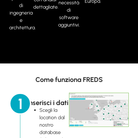
Europa.
necessità
di
dettagliate.
di
ingegneria
software
e
aggiuntivi.
architettura.
Come funziona FREDS
1
Inserisci i dati
Scegli la
location dal
nostro
database